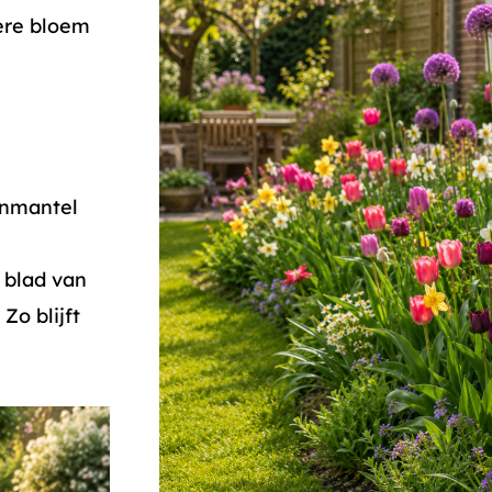
ere bloem
enmantel
 blad van
Zo blijft