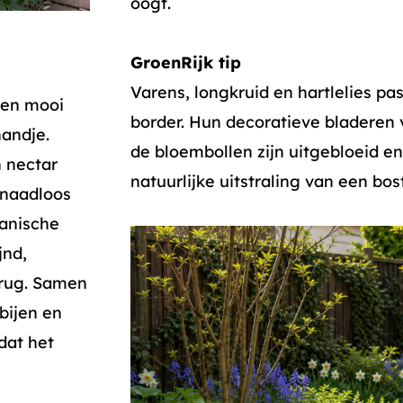
oogt.
GroenRijk tip
Varens, longkruid en hartlelies pa
leen mooi
border. Hun decoratieve bladeren 
handje.
de bloembollen zijn uitgebloeid en
 nectar
natuurlijke uitstraling van een bos
 naadloos
tanische
jnd,
erug. Samen
bijen en
dat het