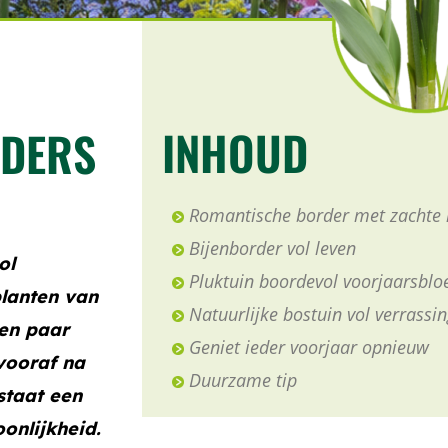
INHOUD
RDERS
Romantische border met zachte 
Bijenborder vol leven
ol
Pluktuin boordevol voorjaarsbl
planten van
Natuurlijke bostuin vol verrassi
een paar
Geniet ieder voorjaar opnieuw
vooraf na
Duurzame tip
staat een
onlijkheid.