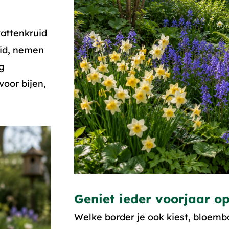
kattenkruid
eid, nemen
ng
voor bijen,
Geniet ieder voorjaar o
Welke border je ook kiest, bloembo