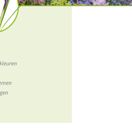
kleuren
oemen
ngen