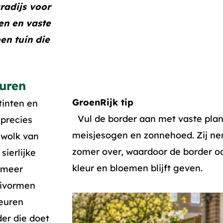
aradijs voor
en en vaste
en tuin die
uren
GroenRijk tip
tinten en
Vul de border aan met vaste plant
 precies
meisjesogen en zonnehoed. Zij nem
 wolk van
zomer over, waardoor de border oo
sierlijke
kleur en bloemen blijft geven.
 meer
eivormen
leuren
der die doet