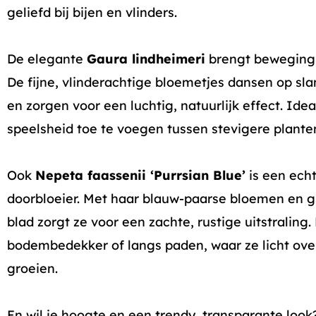
geliefd bij bijen en vlinders.
De elegante
Gaura lindheimeri
brengt beweging i
De fijne, vlinderachtige bloemetjes dansen op sla
en zorgen voor een luchtig, natuurlijk effect. Ide
speelsheid toe te voegen tussen stevigere plante
Ook
Nepeta faassenii ‘Purrsian Blue’
is een ech
doorbloeier. Met haar blauw-paarse bloemen en g
blad zorgt ze voor een zachte, rustige uitstraling. 
bodembedekker of langs paden, waar ze licht ov
groeien.
En wil je hoogte en een trendy, transparante look