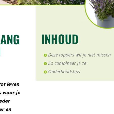
INHOUD
LANG
N
Deze toppers wil je niet missen
Zo combineer je ze
Onderhoudstips
tot leven
s waar je
ieder
er en