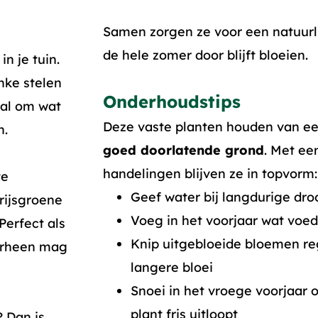
Samen zorgen ze voor een natuurli
de hele zomer door blijft bloeien.
n je tuin.
nke stelen
Onderhoudstips
aal om wat
Deze vaste planten houden van e
n.
goed doorlatende grond
. Met ee
handelingen blijven ze in topvorm:
te
Geef water bij langdurige dro
rijsgroene
Voeg in het voorjaar wat voed
Perfect als
Knip uitgebloeide bloemen r
erheen mag
langere bloei
Snoei in het vroege voorjaar 
plant fris uitloopt
? Dan is