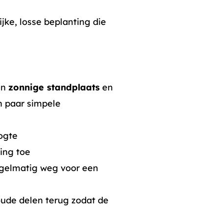
jke, losse beplanting die
en
zonnige standplaats
en
n paar simpele
ogte
ing toe
egelmatig weg voor een
oude delen terug zodat de