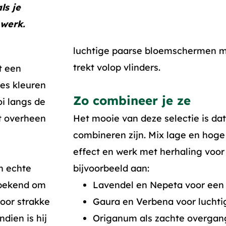
ls je
 werk.
luchtige paarse bloemschermen me
trekt volop vlinders.
t een
jes kleuren
Zo combineer je ze
oi langs de
nt overheen
Het mooie van deze selectie is dat
combineren zijn. Mix lage en hoge
effect en werk met herhaling voor r
n echte
bijvoorbeeld aan:
 bekend om
Lavendel en Nepeta voor een 
voor strakke
Gaura en Verbena voor luchti
dien is hij
Origanum als zachte overgang