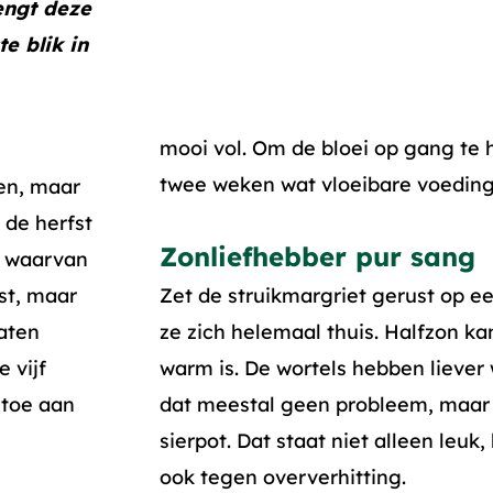
engt deze
e blik in
mooi vol. Om de bloei op gang te
twee weken wat vloeibare voeding 
en, maar
 de herfst
Zonliefhebber pur sang
t waarvan
st, maar
Zet de struikmargriet gerust op ee
laten
ze zich helemaal thuis. Halfzon k
 vijf
warm is. De wortels hebben liever w
 toe aan
dat meestal geen probleem, maar i
sierpot. Dat staat niet alleen leuk
ook tegen oververhitting.