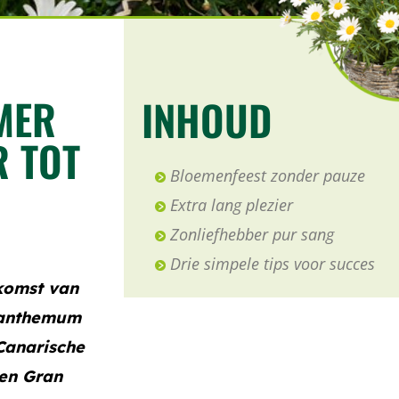
MER
INHOUD
R TOT
Bloemenfeest zonder pauze
Extra lang plezier
Zonliefhebber pur sang
Drie simpele tips voor succes
rkomst van
yranthemum
Canarische
 en Gran