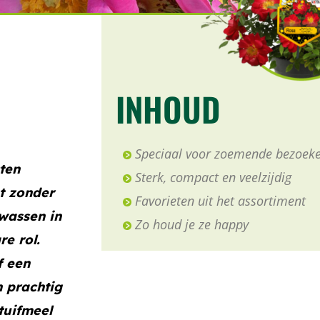
INHOUD
Speciaal voor zoemende bezoeke
cten
Sterk, compact en veelzijdig
nt zonder
Favorieten uit het assortiment
wassen in
Zo houd je ze happy
re rol.
f een
n prachtig
tuifmeel