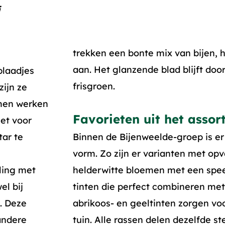
i
trekken een bonte mix van bijen,
aan. Het glanzende blad blijft do
blaadjes
frisgroen.
zijn ze
emen werken
Favorieten uit het assor
het voor
tar te
Binnen de Bijenweelde-groep is er 
vorm. Zo zijn er varianten met opv
ling met
helderwitte bloemen met een speel
el bij
tinten die perfect combineren met
n. Deze
abrikoos- en geeltinten zorgen vo
andere
tuin. Alle rassen delen dezelfde 