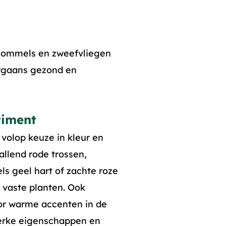
 hommels en zweefvliegen
orgaans gezond en
timent
volop keuze in kleur en
allend rode trossen,
s geel hart of zachte roze
 vaste planten. Ook
or warme accenten in de
sterke eigenschappen en