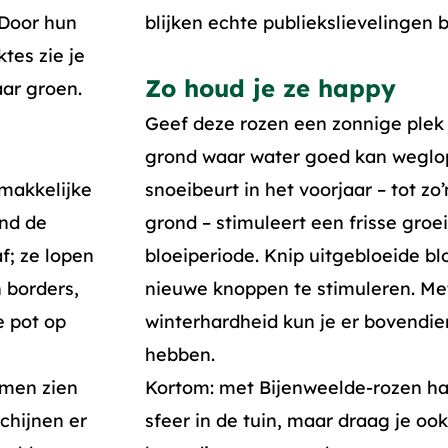
 Door hun
blijken echte publiekslievelingen b
tes zie je
Zo houd je ze happy
aar groen.
Geef deze rozen een zonnige plek
grond waar water goed kan weglop
 makkelijke
snoeibeurt in het voorjaar – tot z
ond de
grond – stimuleert een frisse groe
f; ze lopen
bloeiperiode. Knip uitgebloeide 
n borders,
nieuwe knoppen te stimuleren. M
e pot op
winterhardheid kun je er bovendie
hebben.
emen zien
Kortom: met Bijenweelde-rozen haal
chijnen er
sfeer in de tuin, maar draag je ook