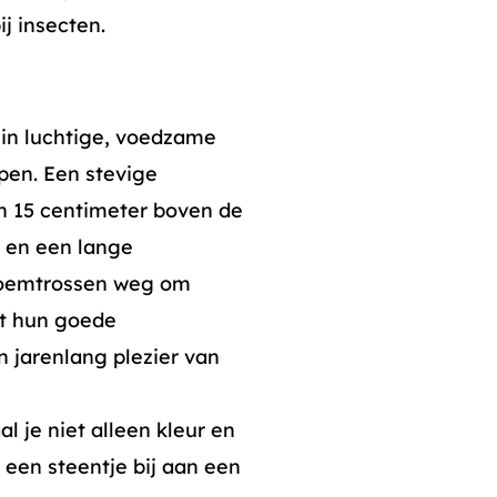
ij insecten.
 in luchtige, voedzame
en. Een stevige
o’n 15 centimeter boven de
i en een lange
bloemtrossen weg om
et hun goede
n jarenlang plezier van
 je niet alleen kleur en
 een steentje bij aan een