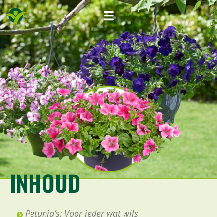
INHOUD
Petunia’s: Voor ieder wat wils