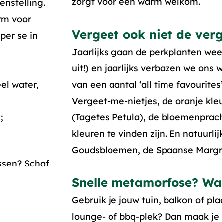
zorgt voor een warm welkom.
enstelling.
rm voor
Vergeet ook niet de ver
per se in
Jaarlijks gaan de perkplanten wee
uit!) en jaarlijks verbazen we ons
el water,
van een aantal ‘all time favourites
Vergeet-me-nietjes, de oranje kle
;
(Tagetes Petula), de bloemenpracht
kleuren te vinden zijn. En natuurlij
Goudsbloemen, de Spaanse Margr
issen? Schaf
Snelle metamorfose? Wa
Gebruik je jouw tuin, balkon of pla
lounge- of bbq-plek? Dan maak je