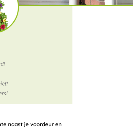
ed!
iet!
rs!
mte naast je voordeur en