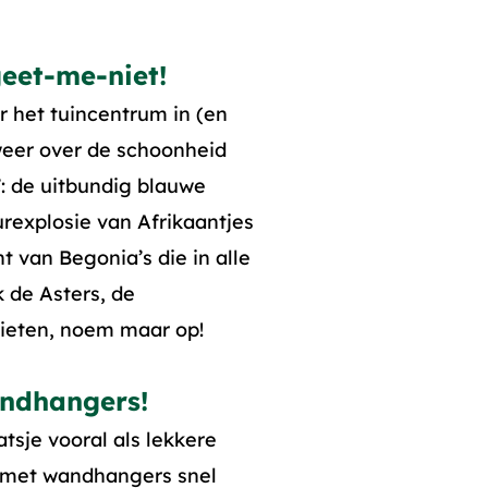
geet-me-niet!
r het tuincentrum in (en
 weer over de schoonheid
’: de uitbundig blauwe
urexplosie van Afrikaantjes
 van Begonia’s die in alle
k de Asters, de
ieten, noem maar op!
ndhangers!
atsje vooral als lekkere
 met wandhangers snel