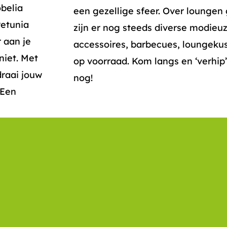
belia
een gezellige sfeer. Over loungen 
Petunia
zijn er nog steeds diverse modieu
 aan je
accessoires, barbecues, loungeku
niet. Met
op voorraad. Kom langs en ‘verhip
draai jouw
nog!
 Een