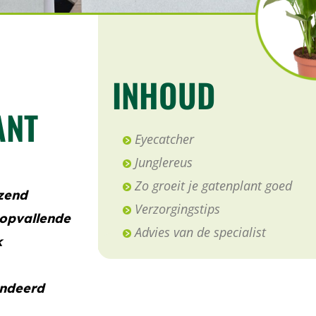
INHOUD
ANT
Eyecatcher
Junglereus
Zo groeit je gatenplant goed
azend
Verzorgingstips
 opvallende
Advies van de specialist
k
andeerd