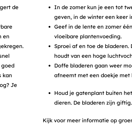
gert de
In de zomer kun je een tot tw
geven, in de winter een keer 
tbare
Geef in de lente en zomer éé
n en
vloeibare plantenvoeding.
gekregen.
Sproei af en toe de bladeren.
snel
houdt van een hoge luchtvoch
l goed
Doffe bladeren gaan weer moo
s kan
afneemt met een doekje met 
oog? Je
Houd je gatenplant buiten het
dieren. De bladeren zijn giftig.
Kijk voor meer informatie op groen