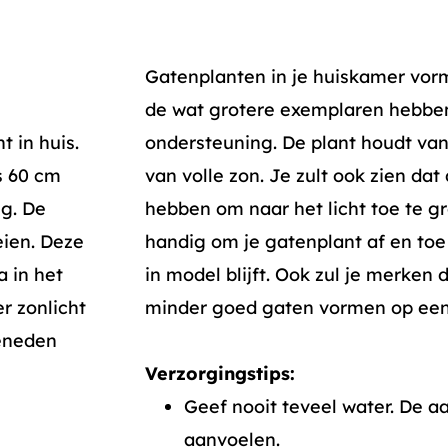
Gatenplanten in je huiskamer vor
de wat grotere exemplaren hebbe
 in huis.
ondersteuning. De plant houdt van
s 60 cm
van volle zon. Je zult ook zien da
ig. De
hebben om naar het licht toe te g
eien. Deze
handig om je gatenplant af en toe 
a in het
in model blijft. Ook zul je merken
r zonlicht
minder goed gaten vormen op een
eneden
Verzorgingstips:
Geef nooit teveel water. De a
aanvoelen.