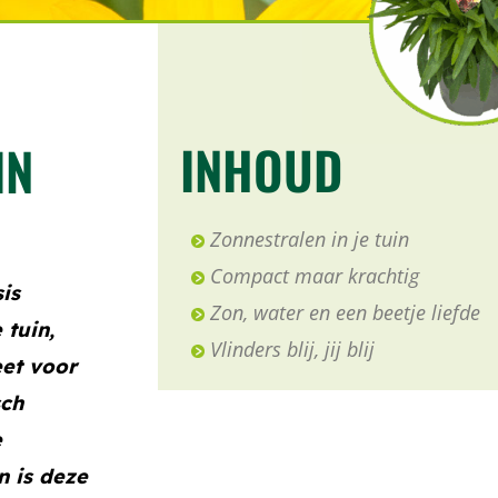
INHOUD
IN
Zonnestralen in je tuin
Compact maar krachtig
is
Zon, water en een beetje liefde
 tuin,
Vlinders blij, jij blij
eet voor
sch
e
n is deze