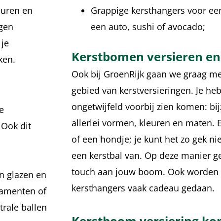
euren en
Grappige kersthangers voor ee
igen
een auto, sushi of avocado;
 je
Kerstbomen versieren en
ken.
Ook bij GroenRijk gaan we graag me
gebied van kerstversieringen. Je heb
ongetwijfeld voorbij zien komen: bij
e
allerlei vormen, kleuren en maten. 
 Ook dit
of een hondje; je kunt het zo gek ni
een kerstbal van. Op deze manier ge
touch aan jouw boom. Ook worden 
jn glazen en
kersthangers vaak cadeau gedaan.
rnamenten of
trale ballen
Kerstboom versiering kop