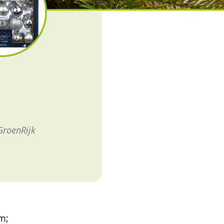
GroenRijk
m;