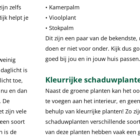
jn zelfs
• Kamerpalm
jk helpt je
• Vioolplant
• Stokpalm
Dit zijn een paar van de bekendste
doen er niet voor onder. Kijk dus g
goed bij jou en in jouw huis passen
weinig
daglicht is
Kleurrijke schaduwplant
icht toe,
o nu en dan
Naast de groene planten kan het ook
. De
te voegen aan het interieur, en ge
 zijn vele
behulp van kleurrijke planten! Zo zi
 een soort
schaduwplanten verschillende soort
n is de
van deze planten hebben vaak een 