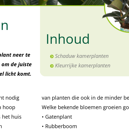
in
Inhoud
lant neer te
Schaduw kamerplanten
 om de juiste
Kleurrijke kamerplanten
l licht komt.
cht nodig
van planten die ook in de minder be
en hoop
Welke bekende bloemen groeien g
 het huis
• Gatenplant
n
• Rubberboom