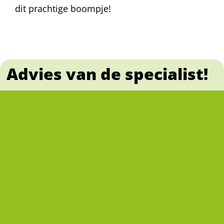
dit prachtige boompje!
Advies van de specialist!
Losse sparren kan je makkelijk combineren met
rode tuinplanten voor een feestelijk, aantrekkelijk
geheel.