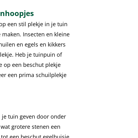
enhoopjes
p een stil plekje in je tuin
 maken. Insecten en kleine
huilen en egels en kikkers
ekje. Heb je tuinpuin of
e op een beschut plekje
eer een prima schuilplekje
in je tuin geven door onder
 wat grotere stenen een
 tot een beschut egelhuisje