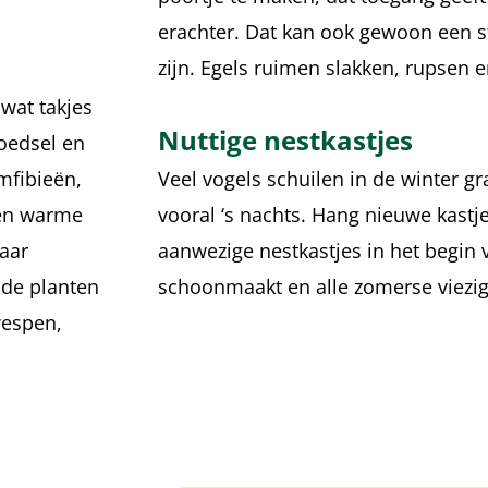
erachter. Dat kan ook gewoon een s
zijn. Egels ruimen slakken, rupsen e
 wat takjes
Nuttige nestkastjes
voedsel en
amfibieën,
Veel vogels schuilen in de winter gr
een warme
vooral ‘s nachts. Hang nieuwe kastje
aar
aanwezige nestkastjes in het begin 
ide planten
schoonmaakt en alle zomerse viezigh
pwespen,