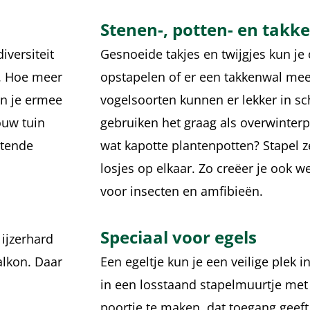
Stenen-, potten- en takk
iversiteit
Gesnoeide takjes en twijgjes kun je o
s. Hoe meer
opstapelen of er een takkenwal mee
en je ermee
vogelsoorten kunnen er lekker in sc
jouw tuin
gebruiken het graag als overwinterpl
etende
wat kapotte plantenpotten? Stapel z
losjes op elkaar. Zo creëer je ook w
voor insecten en amfibieën.
Speciaal voor egels
 ijzerhard
balkon. Daar
Een egeltje kun je een veilige plek 
in een losstaand stapelmuurtje met
poortje te maken, dat toegang geeft