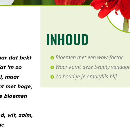
INHOUD
Bloemen met een wow-factor
aar dat bekt
Waar komt deze beauty vandaa
at ‘m zo
Zo houd je je Amaryllis blij
l, maar
nt met hoge,
ie bloemen
d, wit, zalm,
ne